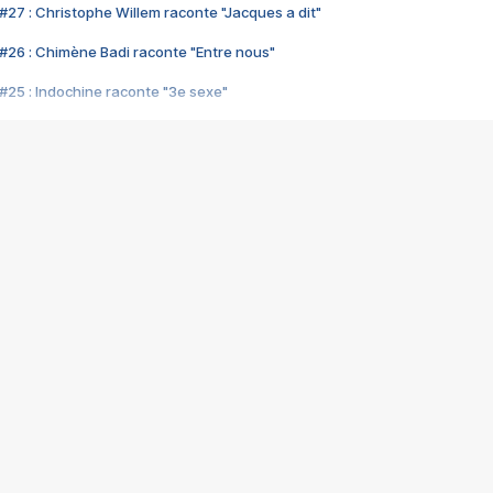
#27 : Christophe Willem raconte "Jacques a dit"
#26 : Chimène Badi raconte "Entre nous"
#25 : Indochine raconte "3e sexe"
#24 : Zaho raconte "C'est chelou"
#23 : Patrick Bruel raconte "Au café des délices"
#22 : Kyo raconte "Le chemin"
#21 : Nolwenn Leroy raconte "Cassé"
#20 : Patrick Hernandez raconte "Born to be alive"
#19 : Lorie raconte "Près de moi"
#18 : Michael Jones raconte "A nos actes manqués" (avec Jean-Jacque
#17 : Khaled raconte "Aïcha"
#16 : Corneille raconte "Parce qu'on vient de loin"
#15 : Indochine raconte "L'aventurier"