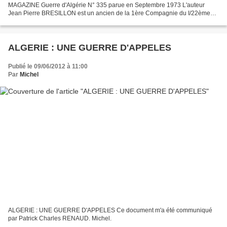
MAGAZINE Guerre d'Algérie N° 335 parue en Septembre 1973 L'auteur
Jean Pierre BRESILLON est un ancien de la 1ère Compagnie du I/22ème
R.I. Cliquez 2fois sur les images pour lire le texte....
ALGERIE : UNE GUERRE D'APPELES
Publié le 09/06/2012 à 11:00
Par
Michel
ALGERIE : UNE GUERRE D'APPELES Ce document m'a été communiqué
par Patrick Charles RENAUD. Michel.