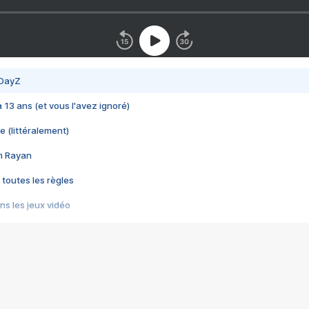
 DayZ
 a 13 ans (et vous l'avez ignoré)
e (littéralement)
im Rayan
 toutes les règles
s les jeux vidéo
us choquant de Rockstar ? - Le scandale BULLY
e plus moche de Steam
du RÊVE tourne au CAUCHEMAR
pendant 8 heures