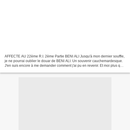
AFFECTE AU 22ème R.I. 2ème Partie BENI ALI Jusqu'à mon dernier souffle,
je ne pourrai oublier le douar de BENI ALI. Un souvenir cauchemardesque.
J'en suis encore à me demander comment j'ai pu en revenir. Et moi plus que
tout autre. Je vais m'en expliquer....