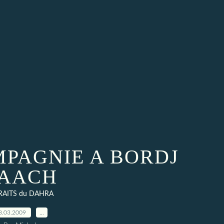
MPAGNIE A BORDJ
AACH
RAITS du DAHRA
8.03.2009
…