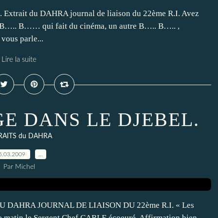
ait du DAHRA journal de liaison du 22ème R.I. Avez
 B….. B…… qui fait du cinéma, un autre B….. B….. ,
vous parle...
Lire la suite
E DANS LE DJEBEL.
RAITS du DAHRA
5.03.2009
…
Par Michel
DAHRA JOURNAL DE LIAISON DU 22ème R.I. « Les
 le matin le Sergent Chef CARLE écoeuré. Affirmation bien