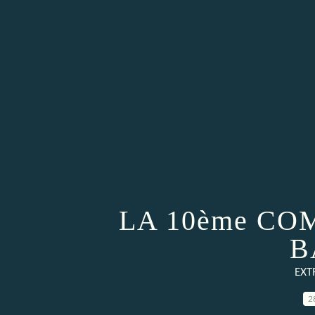
LA 10ème CO
B
EXT
2