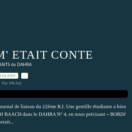
M' ETAIT CONTE
RAITS du DAHRA
3.04.2009
…
Par Michel
al de liaison du 22ème R.I. Une gentille étudiante a bien
ORDJ BAACH dans le DAHRA N° 4, en nous précisant « BORDJ
ait...