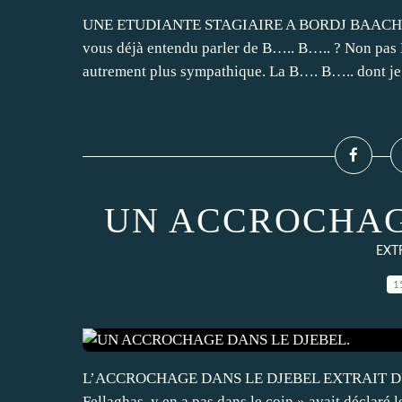
UNE ETUDIANTE STAGIAIRE A BORDJ BAACH. Extr
vous déjà entendu parler de B….. B….. ? Non pas
autrement plus sympathique. La B…. B….. dont je 
UN ACCROCHAG
EXT
1
L’ACCROCHAGE DANS LE DJEBEL EXTRAIT DU 
Fellaghas, y en a pas dans le coin » avait déclaré