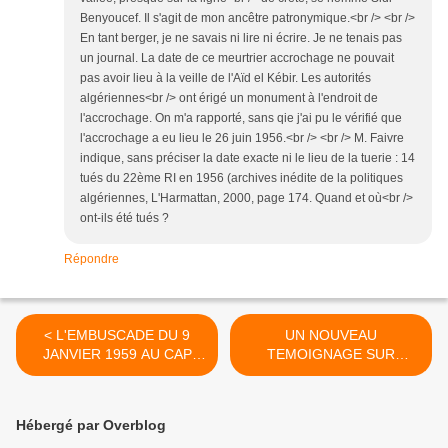
Benyoucef. Il s'agit de mon ancêtre patronymique.<br /> <br />
En tant berger, je ne savais ni lire ni écrire. Je ne tenais pas
un journal. La date de ce meurtrier accrochage ne pouvait
pas avoir lieu à la veille de l'Aïd el Kébir. Les autorités
algériennes<br /> ont érigé un monument à l'endroit de
l'accrochage. On m'a rapporté, sans qie j'ai pu le vérifié que
l'accrochage a eu lieu le 26 juin 1956.<br /> <br /> M. Faivre
indique, sans préciser la date exacte ni le lieu de la tuerie : 14
tués du 22ème RI en 1956 (archives inédite de la politiques
algériennes, L'Harmattan, 2000, page 174. Quand et où<br />
ont-ils été tués ?
Répondre
< L'EMBUSCADE DU 9
UN NOUVEAU
JANVIER 1959 AU CAP
TEMOIGNAGE SUR
TENES
L'EMBUSCADE DU 28 02
57 >
Hébergé par Overblog