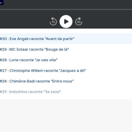
#30 : Eve Angeli raconte "Avant de partir"
#29 : MC Solaar raconte "Bouge de là"
28 : Lorie raconte "Je vais vite"
#27 : Christophe Willem raconte "Jacques a dit"
#26 : Chimène Badi raconte "Entre nous"
#25 : Indochine raconte "3e sexe"
#24 : Zaho raconte "C'est chelou"
#23 : Patrick Bruel raconte "Au café des délices"
#22 : Kyo raconte "Le chemin"