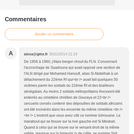
Commentaires
Ajouter un commentaire
A
aissa@gmx.fr
30/11/2014 21:24
De 1956 à 1960, j'étais berger-chouf du FLN. Concernant
l'accrochage de Saadouna qui avait opposé une section de
l'ALN dirigé par Mohamed Hanoufi, alias Si Abdelhak à un
détachement du 22ème RI qui<br /> avait fait quelques 50
victimes parmi les soldats du 22ème RI et des tirailleurs
sénégalais. Au moins 2 soldats métropolitains ihvcxxont été
enterrés au cimetière chrétien de Gouraya et 22<br />
cercueils censés contenir des dépouilles de soldats africains
ont été incinérés dans les enceinte du même cimetière.<br />
<br /> L'endroit que vous avez cité ce nomme Izérouane. Le
marabout qui se trouve sur la rive gauche est Si Mesbah.
Quand à celui qui se trouve sur le versant droit de la même
vallée, presque sur la ligne<br /> de crête, se nomme Sidi