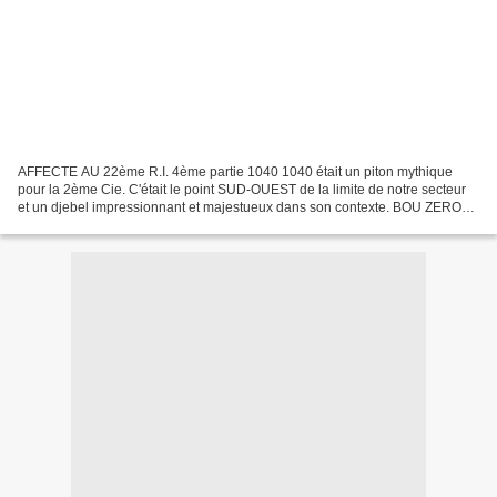
AFFECTE AU 22ème R.I. 4ème partie 1040 1040 était un piton mythique
pour la 2ème Cie. C'était le point SUD-OUEST de la limite de notre secteur
et un djebel impressionnant et majestueux dans son contexte. BOU ZEROU
l'avait en permanence sous les yeux....