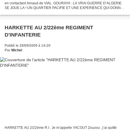
en contactant Arnaud de VIAL. GOURAYA : LA VRAI GUERRE D’ALGERIE
SE JOUE LA ! UN QUARTIER PACIFIE ET UNE EXPERIENCE QUI DONNE
A REFLECHIR ! Afin de nous donner une idée plus saine du travail...
HARKETTE AU 2/22ème REGIMENT
D'INFANTERIE
Publié le 28/09/2009 à 14:20
Par
Michel
HARKETTE AU 2/22ème R.I . Je m’appelle YACOUT Zouzou , j’ai quitté