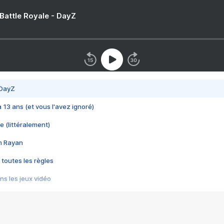
 Battle Royale - DayZ
 DayZ
 a 13 ans (et vous l'avez ignoré)
e (littéralement)
im Rayan
 toutes les règles
s les jeux vidéo
us choquant de Rockstar ? - Le scandale BULLY
e plus moche de Steam