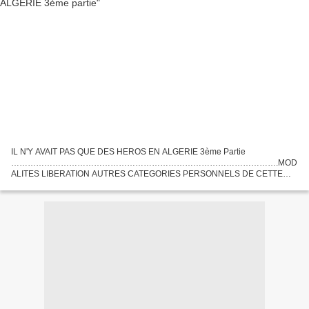
IL N'Y AVAIT PAS QUE DES HEROS EN ALGERIE 3ème Partie
…………………………………………………………………………………….MOD
ALITES LIBERATION AUTRES CATEGORIES PERSONNELS DE CETTE
FRACTION CONTINGENT SERONT PRECISEES ULTERIEUREMENT -
STOP - ………………………………………………… Il s’agissait bien de mon...