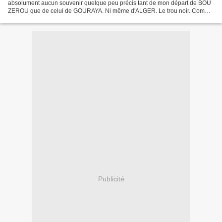
absolument aucun souvenir quelque peu précis tant de mon départ de BOU
ZEROU que de celui de GOURAYA. Ni même d'ALGER. Le trou noir. Comme
si ma mémoire avait voulu tout refouler voire tout écraser....
Publicité