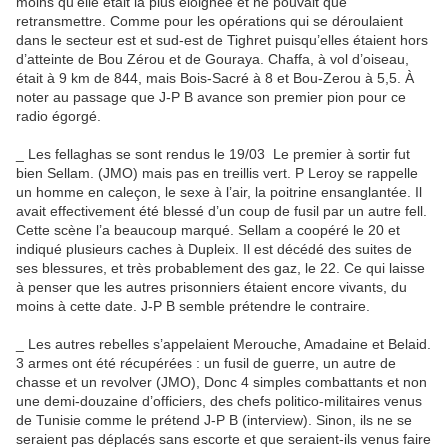
moins qu’elle était la plus éloignée et ne pouvait que
retransmettre. Comme pour les opérations qui se déroulaient
dans le secteur est et sud-est de Tighret puisqu’elles étaient hors
d’atteinte de Bou Zérou et de Gouraya. Chaffa, à vol d’oiseau,
était à 9 km de 844, mais Bois-Sacré à 8 et Bou-Zerou à 5,5. À
noter au passage que J-P B avance son premier pion pour ce
radio égorgé.
_ Les fellaghas se sont rendus le 19/03 Le premier à sortir fut
bien Sellam. (JMO) mais pas en treillis vert. P Leroy se rappelle
un homme en caleçon, le sexe à l’air, la poitrine ensanglantée. Il
avait effectivement été blessé d’un coup de fusil par un autre fell.
Cette scène l’a beaucoup marqué. Sellam a coopéré le 20 et
indiqué plusieurs caches à Dupleix. Il est décédé des suites de
ses blessures, et très probablement des gaz, le 22. Ce qui laisse
à penser que les autres prisonniers étaient encore vivants, du
moins à cette date. J-P B semble prétendre le contraire.
_ Les autres rebelles s’appelaient Merouche, Amadaine et Belaid.
3 armes ont été récupérées : un fusil de guerre, un autre de
chasse et un revolver (JMO), Donc 4 simples combattants et non
une demi-douzaine d’officiers, des chefs politico-militaires venus
de Tunisie comme le prétend J-P B (interview). Sinon, ils ne se
seraient pas déplacés sans escorte et que seraient-ils venus faire