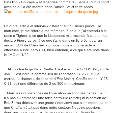
Bataillon - Gouraya » et légendée comme tel. Sans aucun rapport
avec ce qui a été montré dans l’article. Voici cette photo.
En outre, article et interview diffèrent sur plusieurs points. De
mon côté, je me réfère à ma mémoire, à ce que j’ai entendu à la
radio à Tighret, à ce que le Lieutenant m’a raconté, à ce que m’a
déclaré Pierre Leroy, à ce que j’ai lu dans un livre écrit par un
ancien EOR de Cherchell à propos d’une « promenade »
effectuée à Bou Zérou. Et, bien entendu, à ce qui a été noté dans
le JMO du 1/22.
_ J-P B situe la grotte à Chaffa. C’est exact. Le 17/03/1961, sur le
JMO, il est indiqué comme lieu de l’opération LY 25 C 75 (le
carreau « chasse » de la carte d’Etat Major). Chaffa est en LY 25
C 71, soit une différence de 2 ou 300 m maximum.
_ Mais les circonstances de l’opération ne sont pas nettes. Le Lt
n’a pas pu emmener une forte patrouille (article) ni la section de
Bou Zérou découvrir une grotte (interview) tout simplement parce
que Chaffa n’était pas dans notre secteur. Nous ne pouvions
donc pas nous y rendre. Je ne sais si ce douar dépendait du