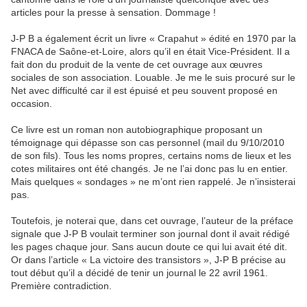
articles pour la presse à sensation. Dommage !
J-P B a également écrit un livre « Crapahut » édité en 1970 par la
FNACA de Saône-et-Loire, alors qu’il en était Vice-Président. Il a
fait don du produit de la vente de cet ouvrage aux œuvres
sociales de son association. Louable. Je me le suis procuré sur le
Net avec difficulté car il est épuisé et peu souvent proposé en
occasion.
Ce livre est un roman non autobiographique proposant un
témoignage qui dépasse son cas personnel (mail du 9/10/2010
de son fils). Tous les noms propres, certains noms de lieux et les
cotes militaires ont été changés. Je ne l’ai donc pas lu en entier.
Mais quelques « sondages » ne m’ont rien rappelé. Je n’insisterai
pas.
Toutefois, je noterai que, dans cet ouvrage, l’auteur de la préface
signale que J-P B voulait terminer son journal dont il avait rédigé
les pages chaque jour. Sans aucun doute ce qui lui avait été dit.
Or dans l’article « La victoire des transistors », J-P B précise au
tout début qu’il a décidé de tenir un journal le 22 avril 1961.
Première contradiction.