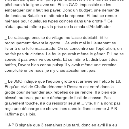
pêcheurs à la ligne avec soi. Et les GAD, impossible de les
embarquer car il faut les payer. Donc un budget, une demande
de fonds au Bataillon et attendre la réponse. Et tout ce remue
ménage pour quelques types coincés dans une grotte ? Ce
n’était quand même pas la prise de la smala d’AbdelKader.
_ Le ratissage ensuite du village me laisse dubitatif. Et le
regroupement devant la grotte… Je vois mal le Lieutenant se
livrer à une telle mascarade. On se concentre sur l’opération, on
ne fait pas du cinéma. La foule pourrait même le gêner. P L ne se
souvient pas avoir vu des civils. Et ce même Lt distribuant des
baffes, l’ayant bien connu puisqu’il y avait même une certaine
complicité entre nous, je n’y crois absolument pas.
_ Le JMO indique que l’équipe grotte est arrivée en hélico le 18.
Et qu’un civil de Chaffa dénommé Ressam est entré dans la
grotte pour demander aux rebelles de se rendre. Il a bien été
blessé, au bras, par une décharge de fusil de chasse. Pas
gravement touché, il a dû ressortir seul et… vite. Il n’a donc pas
reçu une décharge de chevrotines dans le flanc comme J-P B
l’affirme plus loin.
_ J-P B signale que 3 semaines plus tard, donc en avril il a eu