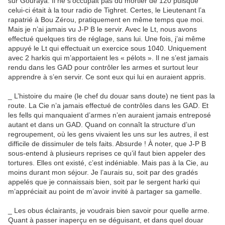
sur Gouraya. Il ne s’occupait pas du mortier de 120 puisque
celui-ci était à la tour radio de Tighret. Certes, le Lieutenant l’a
rapatrié à Bou Zérou, pratiquement en même temps que moi.
Mais je n’ai jamais vu J-P B le servir. Avec le Lt, nous avons
effectué quelques tirs de réglage, sans lui. Une fois, j’ai même
appuyé le Lt qui effectuait un exercice sous 1040. Uniquement
avec 2 harkis qui m’apportaient les « pélots ». Il ne s’est jamais
rendu dans les GAD pour contrôler les armes et surtout leur
apprendre à s’en servir. Ce sont eux qui lui en auraient appris.
_ L’histoire du maire (le chef du douar sans doute) ne tient pas la
route. La Cie n’a jamais effectué de contrôles dans les GAD. Et
les fells qui manquaient d’armes n’en auraient jamais entreposé
autant et dans un GAD. Quand on connaît la structure d’un
regroupement, où les gens vivaient les uns sur les autres, il est
difficile de dissimuler de tels faits. Absurde ! À noter, que J-P B
sous-entend à plusieurs reprises ce qu’il faut bien appeler des
tortures. Elles ont existé, c’est indéniable. Mais pas à la Cie, au
moins durant mon séjour. Je l’aurais su, soit par des gradés
appelés que je connaissais bien, soit par le sergent harki qui
m’appréciait au point de m’avoir invité à partager sa gamelle.
_ Les obus éclairants, je voudrais bien savoir pour quelle arme.
Quant à passer inaperçu en se déguisant, et dans quel douar