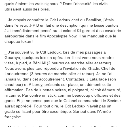
quels étaient les vrais signaux ? Dans l’obscurité les civils
utilisaient aussi des piles.
_ Je croyais connaître le Cdt Ledoux chef du Bataillon, j’étais
dans l’erreur. J-P B en fait une description qui me laisse pantois.
J’ai immédiatement pensé au Lt colonel Kil gore et à sa cavalerie
aéroportée dans le film Apocalypse Now. Il ne manquait que le
chapeau texan !
_ J’ai souvent vu le Cdt Ledoux, lors de mes passages à
Gouraya, quelques fois en opération. Il est venu nous rendre
visite, à pied, à Béni Ali (2 heures de marche aller et retour).
Nous avons plus tard répondu à l’invitation de Khadir, Chef de
Larioudrenne (3 heures de marche aller et retour). Je ne l’ai
jamais vu dans cet accoutrement. Contactés, J Lataillade (son
chauffeur) et P Leroy, présents sur place, ont démenti cette
affirmation. Pas de lunettes noires, ni poignard, ni colt démesuré,
ni canne. Par contre un stick, comme beaucoup d’officiers et des
gants. Et je ne pense pas que le Colonel commandant le Secteur
aurait apprécié. Pour tout dire, le Cdt Ledoux n’avait pas un
grade suffisant pour être excentrique. Surtout dans l’Armée
française.