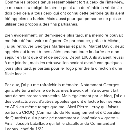
Comme les propos tenus ressemblaient fort à ceux de l’interview,
je me suis cru obligé de faire le point afin de rétablir la vérité. Je
dois bien cela à tous ceux qui ont connu cette période qu’ils aient
été appelés ou harkis. Mais aussi pour que personne ne puisse
utiliser ces propos à des fins partisanes.
Bien évidemment, un demi-siècle plus tard, ma mémoire pouvait
me faire défaut, voire m’égarer. Or par chance, grâce à Michel,
j’ai pu retrouver Georges Martineau et par lui Marcel David, deux
appelés qui furent à mes côtés pendant toute la durée de mon
séjour en tant que chef de section. Début 1988, ils avaient réussi
à me joindre, mais les retrouvailles avaient avorté car, quelques
jours plus tard, je partais pour le Togo prendre la direction d’une
filiale locale.
Par eux, j’ai pu me rafraîchir la mémoire. Notamment Georges
qui a été tenu informé de tous mes travaux et m’a souvent fait
part de ses propres souvenirs. Mais également par le blog, j’ai eu
des contacts avec d’autres appelés qui ont effectué leur service
en AFN en même temps que moi. Ainsi Pierre Leroy qui faisait
partie du CROQ (Commando de Renseignement et d’Opération
de Quartier) qui a participé notamment à l’opération « grotte ».
Ainsi Joseph Lataillade qui fut le chauffeur du Commandant
Ledoux, chef du 1/22.