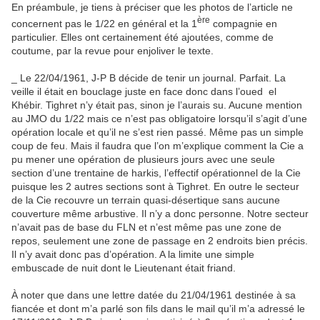
En préambule, je tiens à préciser que les photos de l’article ne
ère
concernent pas le 1/22 en général et la 1
compagnie en
particulier. Elles ont certainement été ajoutées, comme de
coutume, par la revue pour enjoliver le texte.
_ Le 22/04/1961, J-P B décide de tenir un journal. Parfait. La
veille il était en bouclage juste en face donc dans l’oued el
Khébir. Tighret n’y était pas, sinon je l’aurais su. Aucune mention
au JMO du 1/22 mais ce n’est pas obligatoire lorsqu’il s’agit d’une
opération locale et qu’il ne s’est rien passé. Même pas un simple
coup de feu. Mais il faudra que l’on m’explique comment la Cie a
pu mener une opération de plusieurs jours avec une seule
section d’une trentaine de harkis, l’effectif opérationnel de la Cie
puisque les 2 autres sections sont à Tighret. En outre le secteur
de la Cie recouvre un terrain quasi-désertique sans aucune
couverture même arbustive. Il n’y a donc personne. Notre secteur
n’avait pas de base du FLN et n’est même pas une zone de
repos, seulement une zone de passage en 2 endroits bien précis.
Il n’y avait donc pas d’opération. A la limite une simple
embuscade de nuit dont le Lieutenant était friand.
À noter que dans une lettre datée du 21/04/1961 destinée à sa
fiancée et dont m’a parlé son fils dans le mail qu’il m’a adressé le