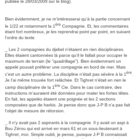
publiée le 28/03/2009 sur le blog).
Bien évidemment, je ne m’intéresserai qu’à la partie concernant
ère
le 1/22 et notamment la 1
Compagnie. Et, les commentaires
étant fort nombreux, je les reprendrai point par point, en suivant
l’ordre du texte.
_ Les 2 compagnies du djebel n'étaient en rien disciplinaires.
Elles étaient cantonnées là parce qu'il le fallait pour occuper le
maximum de terrain (le "quadrillage"). Bien évidemment un
appelé pouvait préférer une compagnie en bord de mer. Mais
ère
c'est un autre problème. La discipline n'était pas sévère à la 1
.
Je l'ai même trouvée fort relâchée. Et Tighret n'était en rien le
ère
camp disciplinaire de la 1
Cie. Dans le cas contraire, des
instructions m’auraient été données pour mater les fortes têtes.
En fait, les appelés étaient une poignée et les 2 sections
composées que de harkis. Je pense donc que J-P B n’a pas fait
l’objet de mesure de rétorsion.
_ Il n'y avait pas 2 aspirants à la compagnie. Il y avait un aspi à
Bou Zérou qui est arrivé en mars 61 et un sous-lieutenant à
Tighret, moi. Simple oubli, je pense, puisque J-P B connaissait