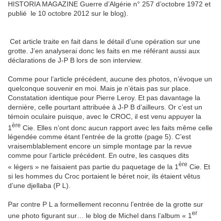
HISTORIA MAGAZINE Guerre d’Algérie n° 257 d’octobre 1972 et
publié le 10 octobre 2012 sur le blog).
Cet article traite en fait dans le détail d’une opération sur une
grotte. J’en analyserai donc les faits en me référant aussi aux
déclarations de J-P B lors de son interview.
Comme pour l’article précédent, aucune des photos, n’évoque un
quelconque souvenir en moi. Mais je n’étais pas sur place.
Constatation identique pour Pierre Leroy. Et pas davantage la
dernière, celle pourtant attribuée à J-P B d’ailleurs. Or c’est un
témoin oculaire puisque, avec le CROC, il est venu appuyer la
ère
1
Cie. Elles n’ont donc aucun rapport avec les faits même celle
légendée comme étant l’entrée de la grotte (page 5). C’est
vraisemblablement encore un simple montage par la revue
comme pour l’article précédent. En outre, les casques dits
ère
« légers » ne faisaient pas partie du paquetage de la 1
Cie. Et
si les hommes du Croc portaient le béret noir, ils étaient vêtus
d’une djellaba (P L).
Par contre P L a formellement reconnu l’entrée de la grotte sur
er
une photo figurant sur… le blog de Michel dans l’album « 1