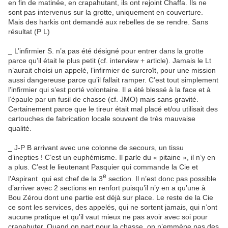
en fin de matinée, en crapahutant, ils ont rejoint Chaffa. Ils ne
sont pas intervenus sur la grotte, uniquement en couverture.
Mais des harkis ont demandé aux rebelles de se rendre. Sans
résultat (P L)
_ L’infirmier S. n’a pas été désigné pour entrer dans la grotte
parce qu’il était le plus petit (cf. interview + article). Jamais le Lt
n’aurait choisi un appelé, l’infirmier de surcroît, pour une mission
aussi dangereuse parce qu’il fallait ramper. C’est tout simplement
l’infirmier qui s’est porté volontaire. Il a été blessé à la face et à
l’épaule par un fusil de chasse (cf. JMO) mais sans gravité.
Certainement parce que le tireur était mal placé et/ou utilisait des
cartouches de fabrication locale souvent de très mauvaise
qualité.
_ J-P B arrivant avec une colonne de secours, un tissu
d’inepties ! C’est un euphémisme. Il parle du « pitaine », il n’y en
a plus. C’est le lieutenant Pasquier qui commande la Cie et
e
l’Aspirant qui est chef de la 3
section. Il n’est donc pas possible
d’arriver avec 2 sections en renfort puisqu’il n’y en a qu’une à
Bou Zérou dont une partie est déjà sur place. Le reste de la Cie
ce sont les services, des appelés, qui ne sortent jamais, qui n’ont
aucune pratique et qu’il vaut mieux ne pas avoir avec soi pour
crapahuter. Quand on part pour la chasse, on n’emmène pas des