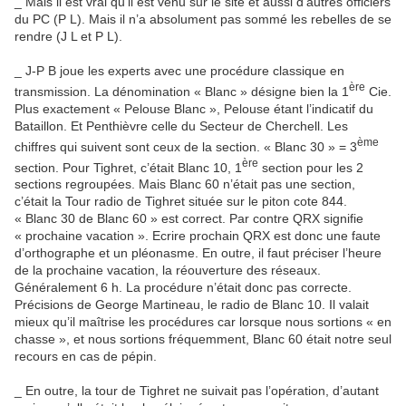
_ Mais il est vrai qu’il est venu sur le site et aussi d’autres officiers
du PC (P L). Mais il n’a absolument pas sommé les rebelles de se
rendre (J L et P L).
_ J-P B joue les experts avec une procédure classique en
ère
transmission. La dénomination « Blanc » désigne bien la 1
Cie.
Plus exactement « Pelouse Blanc », Pelouse étant l’indicatif du
Bataillon. Et Penthièvre celle du Secteur de Cherchell. Les
ème
chiffres qui suivent sont ceux de la section. « Blanc 30 » = 3
ère
section. Pour Tighret, c’était Blanc 10, 1
section pour les 2
sections regroupées. Mais Blanc 60 n’était pas une section,
c’était la Tour radio de Tighret située sur le piton cote 844.
« Blanc 30 de Blanc 60 » est correct. Par contre QRX signifie
« prochaine vacation ». Ecrire prochain QRX est donc une faute
d’orthographe et un pléonasme. En outre, il faut préciser l’heure
de la prochaine vacation, la réouverture des réseaux.
Généralement 6 h. La procédure n’était donc pas correcte.
Précisions de George Martineau, le radio de Blanc 10. Il valait
mieux qu’il maîtrise les procédures car lorsque nous sortions « en
chasse », et nous sortions fréquemment, Blanc 60 était notre seul
recours en cas de pépin.
_ En outre, la tour de Tighret ne suivait pas l’opération, d’autant