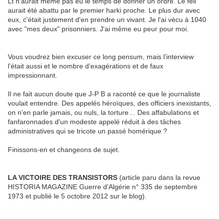
Lt n'aurait même pas eu le temps de donner un ordre. Le fell
aurait été abattu par le premier harki proche. Le plus dur avec
eux, c'était justement d'en prendre un vivant. Je l'ai vécu à 1040
avec "mes deux" prisonniers. J'ai même eu peur pour moi.
Vous voudrez bien excuser ce long pensum, mais l’interview
l’était aussi et le nombre d’exagérations et de faux
impressionnant.
Il ne fait aucun doute que J-P B a raconté ce que le journaliste
voulait entendre. Des appelés héroïques, des officiers inexistants,
on n'en parle jamais, ou nuls, la torture… Des affabulations et
fanfaronnades d'un modeste appelé réduit à des tâches
administratives qui se tricote un passé homérique ?
Finissons-en et changeons de sujet.
LA VICTOIRE DES
TRANSISTORS
(article paru dans la revue
HISTORIA MAGAZINE Guerre d’Algérie n° 335 de septembre
1973 et publié le 5 octobre 2012 sur le blog).