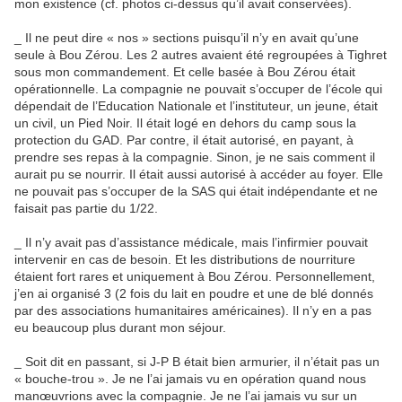
mon existence (cf. photos ci-dessus qu’il avait conservées).
_ Il ne peut dire « nos » sections puisqu’il n’y en avait qu’une
seule à Bou Zérou. Les 2 autres avaient été regroupées à Tighret
sous mon commandement. Et celle basée à Bou Zérou était
opérationnelle. La compagnie ne pouvait s’occuper de l’école qui
dépendait de l’Education Nationale et l’instituteur, un jeune, était
un civil, un Pied Noir. Il était logé en dehors du camp sous la
protection du GAD. Par contre, il était autorisé, en payant, à
prendre ses repas à la compagnie. Sinon, je ne sais comment il
aurait pu se nourrir. Il était aussi autorisé à accéder au foyer. Elle
ne pouvait pas s’occuper de la SAS qui était indépendante et ne
faisait pas partie du 1/22.
_ Il n’y avait pas d’assistance médicale, mais l’infirmier pouvait
intervenir en cas de besoin. Et les distributions de nourriture
étaient fort rares et uniquement à Bou Zérou. Personnellement,
j’en ai organisé 3 (2 fois du lait en poudre et une de blé donnés
par des associations humanitaires américaines). Il n’y en a pas
eu beaucoup plus durant mon séjour.
_ Soit dit en passant, si J-P B était bien armurier, il n’était pas un
« bouche-trou ». Je ne l’ai jamais vu en opération quand nous
manœuvrions avec la compagnie. Je ne l’ai jamais vu sur un