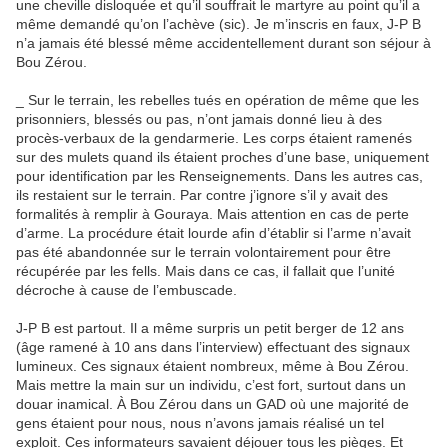
une cheville disloquée et qu’il souffrait le martyre au point qu’il a
même demandé qu’on l’achève (sic). Je m’inscris en faux, J-P B
n’a jamais été blessé même accidentellement durant son séjour à
Bou Zérou.
_ Sur le terrain, les rebelles tués en opération de même que les
prisonniers, blessés ou pas, n’ont jamais donné lieu à des
procès-verbaux de la gendarmerie. Les corps étaient ramenés
sur des mulets quand ils étaient proches d’une base, uniquement
pour identification par les Renseignements. Dans les autres cas,
ils restaient sur le terrain. Par contre j’ignore s’il y avait des
formalités à remplir à Gouraya. Mais attention en cas de perte
d’arme. La procédure était lourde afin d’établir si l’arme n’avait
pas été abandonnée sur le terrain volontairement pour être
récupérée par les fells. Mais dans ce cas, il fallait que l’unité
décroche à cause de l’embuscade.
J-P B est partout. Il a même surpris un petit berger de 12 ans
(âge ramené à 10 ans dans l’interview) effectuant des signaux
lumineux. Ces signaux étaient nombreux, même à Bou Zérou.
Mais mettre la main sur un individu, c’est fort, surtout dans un
douar inamical. À Bou Zérou dans un GAD où une majorité de
gens étaient pour nous, nous n’avons jamais réalisé un tel
exploit. Ces informateurs savaient déjouer tous les pièges. Et