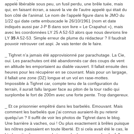
appelé libérable sous peu, un fusil perdu, une brêle tuée, mais
qui, en faisant écran, a sauvé la vie de l'autre appelé qui était du
bon côté de l'animal. Le nom de l’appelé figure dans le JMO du
1/22 qui date cette embuscade le 26/10/1961 (nom et date
indiqués aussi par J-P B dans son livre « Le Crapahut »), mais
avec les coordonnées LY 25 A 52-53 alors que nous devrions lire
LY
35
A 52-53. Simple erreur de plume du rédacteur ? Il faudrait
pouvoir retrouver cet aspi. Je vais tenter de le faire.
_ Tighret n’a jamais été approvisionné par parachutage. La Cie,
oui. Les parachutes ont été abandonnés car des coups de vent
en altitude les emportaient au diable vauvert. Il fallait ensuite des
heures pour les récupérer en se couvrant. Mais pour un largage,
il fallait une zone (DZ) longue et un vol en rase-mottes.
Impossible à Tighret car, compte tenu de la configuration du
terrain, il aurait fallu larguer face au piton de la tour radio qui
surplombe le fort de 200m avec une forte pente. Trop dangereux.
_ Et ce prisonnier empêtré dans les barbelés. Emouvant. Mais
comment les barbelés que j'ai connus auraient-ils pu retenir
quelqu'un ? Il suffit de voir les photos de Tighret dans le blog.
Une barrière à vaches, oui ! Ou plus exactement à brêles puisque
les nôtres paissaient en toute liberté. Et si cela avait été le cas, le