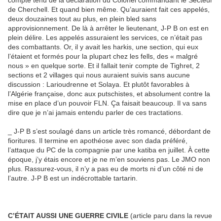
de Cherchell. Et quand bien même. Qu’auraient fait ces appelés,
deux douzaines tout au plus, en plein bled sans
approvisionnement. De là à arrêter le lieutenant, J-P B on est en
plein délire. Les appelés assuraient les services, ce n’était pas
des combattants. Or, il y avait les harkis, une section, qui eux
l’étaient et formés pour la plupart chez les fells, des « malgré
nous » en quelque sorte. Et il fallait tenir compte de Tighret, 2
sections et 2 villages qui nous auraient suivis sans aucune
discussion : Larioudrenne et Solaya. Et plutôt favorables à
l’Algérie française, donc aux putschistes, et absolument contre la
mise en place d’un pouvoir FLN. Ça faisait beaucoup. Il va sans
dire que je n’ai jamais entendu parler de ces tractations.
_ J-P B s’est soulagé dans un article très romancé, débordant de
fioritures. Il termine en apothéose avec son dada préféré,
l’attaque du PC de la compagnie par une katiba en juillet. À cette
époque, j’y étais encore et je ne m’en souviens pas. Le JMO non
plus. Rassurez-vous, il n’y a pas eu de morts ni d’un côté ni de
l’autre. J-P B est un indécrottable tartarin.
C’ÉTAIT AUSSI UNE GUERRE CIVILE
(article paru dans la revue