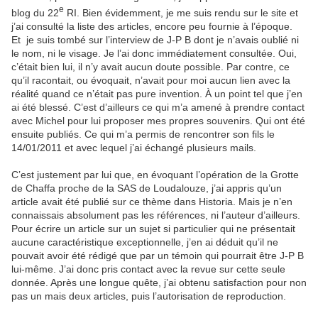
e
blog du 22
RI. Bien évidemment, je me suis rendu sur le site et
j’ai consulté la liste des articles, encore peu fournie à l’époque.
Et je suis tombé sur l’interview de J-P B dont je n’avais oublié ni
le nom, ni le visage. Je l’ai donc immédiatement consultée. Oui,
c’était bien lui, il n’y avait aucun doute possible. Par contre, ce
qu’il racontait, ou évoquait, n’avait pour moi aucun lien avec la
réalité quand ce n’était pas pure invention. À un point tel que j’en
ai été blessé. C’est d’ailleurs ce qui m’a amené à prendre contact
avec Michel pour lui proposer mes propres souvenirs. Qui ont été
ensuite publiés. Ce qui m’a permis de rencontrer son fils le
14/01/2011 et avec lequel j’ai échangé plusieurs mails.
C’est justement par lui que, en évoquant l’opération de la Grotte
de Chaffa proche de la SAS de Loudalouze, j’ai appris qu’un
article avait été publié sur ce thème dans Historia. Mais je n’en
connaissais absolument pas les références, ni l’auteur d’ailleurs.
Pour écrire un article sur un sujet si particulier qui ne présentait
aucune caractéristique exceptionnelle, j’en ai déduit qu’il ne
pouvait avoir été rédigé que par un témoin qui pourrait être J-P B
lui-même. J’ai donc pris contact avec la revue sur cette seule
donnée. Après une longue quête, j’ai obtenu satisfaction pour non
pas un mais deux articles, puis l’autorisation de reproduction.