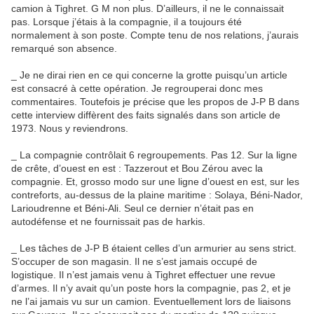
camion à Tighret. G M non plus. D’ailleurs, il ne le connaissait
pas. Lorsque j’étais à la compagnie, il a toujours été
normalement à son poste. Compte tenu de nos relations, j’aurais
remarqué son absence.
_ Je ne dirai rien en ce qui concerne la grotte puisqu’un article
est consacré à cette opération. Je regrouperai donc mes
commentaires. Toutefois je précise que les propos de J-P B dans
cette interview diffèrent des faits signalés dans son article de
1973. Nous y reviendrons.
_ La compagnie contrôlait 6 regroupements. Pas 12. Sur la ligne
de crête, d’ouest en est : Tazzerout et Bou Zérou avec la
compagnie. Et, grosso modo sur une ligne d’ouest en est, sur les
contreforts, au-dessus de la plaine maritime : Solaya, Béni-Nador,
Larioudrenne et Béni-Ali. Seul ce dernier n’était pas en
autodéfense et ne fournissait pas de harkis.
_ Les tâches de J-P B étaient celles d’un armurier au sens strict.
S’occuper de son magasin. Il ne s’est jamais occupé de
logistique. Il n’est jamais venu à Tighret effectuer une revue
d’armes. Il n’y avait qu’un poste hors la compagnie, pas 2, et je
ne l’ai jamais vu sur un camion. Eventuellement lors de liaisons