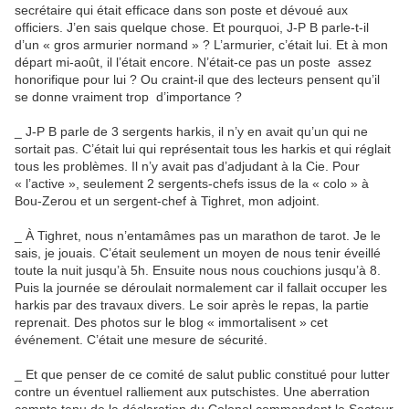
secrétaire qui était efficace dans son poste et dévoué aux
officiers. J’en sais quelque chose. Et pourquoi, J-P B parle-t-il
d’un « gros armurier normand » ? L’armurier, c’était lui. Et à mon
départ mi-août, il l’était encore. N’était-ce pas un poste assez
honorifique pour lui ? Ou craint-il que des lecteurs pensent qu’il
se donne vraiment trop d’importance ?
_ J-P B parle de 3 sergents harkis, il n’y en avait qu’un qui ne
sortait pas. C’était lui qui représentait tous les harkis et qui réglait
tous les problèmes. Il n’y avait pas d’adjudant à la Cie. Pour
« l’active », seulement 2 sergents-chefs issus de la « colo » à
Bou-Zerou et un sergent-chef à Tighret, mon adjoint.
_ À Tighret, nous n’entamâmes pas un marathon de tarot. Je le
sais, je jouais. C’était seulement un moyen de nous tenir éveillé
toute la nuit jusqu’à 5h. Ensuite nous nous couchions jusqu’à 8.
Puis la journée se déroulait normalement car il fallait occuper les
harkis par des travaux divers. Le soir après le repas, la partie
reprenait. Des photos sur le blog « immortalisent » cet
événement. C’était une mesure de sécurité.
_ Et que penser de ce comité de salut public constitué pour lutter
contre un éventuel ralliement aux putschistes. Une aberration
compte tenu de la déclaration du Colonel commandant le Secteur