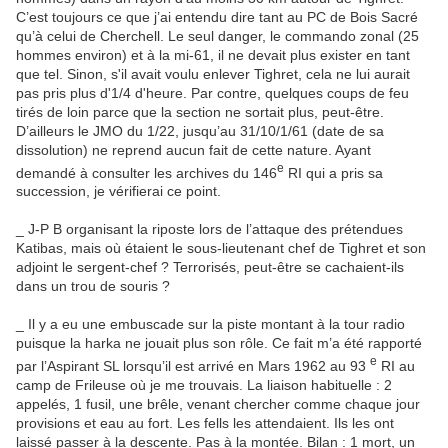
C’est toujours ce que j’ai entendu dire tant au PC de Bois Sacré
qu’à celui de Cherchell. Le seul danger, le commando zonal (25
hommes environ) et à la mi-61, il ne devait plus exister en tant
que tel. Sinon, s'il avait voulu enlever Tighret, cela ne lui aurait
pas pris plus d'1/4 d'heure. Par contre, quelques coups de feu
tirés de loin parce que la section ne sortait plus, peut-être.
D’ailleurs le JMO du 1/22, jusqu’au 31/10/1/61 (date de sa
dissolution) ne reprend aucun fait de cette nature. Ayant
e
demandé à consulter les archives du 146
RI qui a pris sa
succession, je vérifierai ce point.
_ J-P B organisant la riposte lors de l’attaque des prétendues
Katibas, mais où étaient le sous-lieutenant chef de Tighret et son
adjoint le sergent-chef ? Terrorisés, peut-être se cachaient-ils
dans un trou de souris ?
_ Il y a eu une embuscade sur la piste montant à la tour radio
puisque la harka ne jouait plus son rôle. Ce fait m’a été rapporté
e
par l’Aspirant SL lorsqu’il est arrivé en Mars 1962 au 93
RI au
camp de Frileuse où je me trouvais. La liaison habituelle : 2
appelés, 1 fusil, une brêle, venant chercher comme chaque jour
provisions et eau au fort. Les fells les attendaient. Ils les ont
laissé passer à la descente. Pas à la montée. Bilan : 1 mort, un