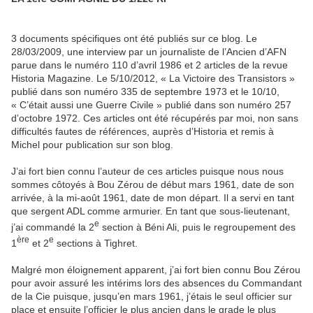
3 documents spécifiques ont été publiés sur ce blog. Le
28/03/2009, une interview par un journaliste de l’Ancien d’AFN
parue dans le numéro 110 d’avril 1986 et 2 articles de la revue
Historia Magazine. Le 5/10/2012, « La Victoire des Transistors »
publié dans son numéro 335 de septembre 1973 et le 10/10,
« C’était aussi une Guerre Civile » publié dans son numéro 257
d’octobre 1972. Ces articles ont été récupérés par moi, non sans
difficultés fautes de références, auprès d’Historia et remis à
Michel pour publication sur son blog.
J’ai fort bien connu l’auteur de ces articles puisque nous nous
sommes côtoyés à Bou Zérou de début mars 1961, date de son
arrivée, à la mi-août 1961, date de mon départ. Il a servi en tant
que sergent ADL comme armurier. En tant que sous-lieutenant,
e
j’ai commandé la 2
section à Béni Ali, puis le regroupement des
ère
e
1
et 2
sections à Tighret.
Malgré mon éloignement apparent, j’ai fort bien connu Bou Zérou
pour avoir assuré les intérims lors des absences du Commandant
de la Cie puisque, jusqu’en mars 1961, j’étais le seul officier sur
place et ensuite l’officier le plus ancien dans le grade le plus