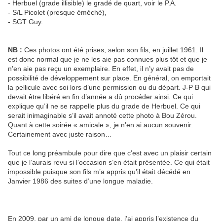
- Herbuel (grade illisible) le gradé de quart, voir le P.A.
- S/L Picolet (presque éméché),
- SGT Guy.
NB :
Ces photos ont été prises, selon son fils, en juillet 1961. Il
est donc normal que je ne les aie pas connues plus tôt et que je
n’en aie pas reçu un exemplaire. En effet, il n’y avait pas de
possibilité de développement sur place. En général, on emportait
la pellicule avec soi lors d’une permission ou du départ. J-P B qui
devait être libéré en fin d’année a dû procéder ainsi. Ce qui
explique qu’il ne se rappelle plus du grade de Herbuel. Ce qui
serait inimaginable s’il avait annoté cette photo à Bou Zérou.
Quant à cette soirée « amicale », je n’en ai aucun souvenir.
Certainement avec juste raison…
Tout ce long préambule pour dire que c’est avec un plaisir certain
que je l’aurais revu si l’occasion s’en était présentée. Ce qui était
impossible puisque son fils m’a appris qu’il était décédé en
Janvier 1986 des suites d’une longue maladie.
En 2009, par un ami de longue date, j’ai appris l’existence du