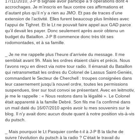
17/11/2010, J-P B signale avoir participé à 9 opérations dont 4
accrochages. Je m’inscris en faux contre ces affirmations et
d’autant plus qu’il n’y a rien au JMO. Et pas de traces d’une
extension de l’activité. Elles furent beaucoup plus limitées avec
l’appui de Tighret. Et le Lt ne pouvait faire appel aux GAD parce
qu’il devait les payer. Donc seulement après avoir obtenu un
budget du Bataillon. J-P B commence donc très tôt ses
rodomontades, et à sa famille.
_ Je ne me rappelle plus l’heure d’arrivée du message. Il me
semblait avant 9h. Mais les ordres étaient clairs et précis. Nous
l’avons reçu en direct via notre tour radio. Il émanait du Bataillon
qui retransmettait les ordres du Colonel de Lassus Saint-Geniés,
commandant le Secteur de Cherchell : troupes consignées dans
leur casernement jusqu’à nouvel ordre, toutes les permissions
suspendues, tirer sur tout convoi se présentant. Avec en leitmotiv,
je me le rappelle : « Nous restons dans la légalité ». Le Colonel
était apparenté à la famille Debré. Son fils me l’a confirmé dans
un mail daté du 16/07/2010 après avoir lu mes souvenirs sur le
blog. Il n’y avait donc aucun doute quant à notre position vis-à-vis
du putsch.
_ Mais pourquoi le Lt Pasquier confie-t-il à J-P B la tâche de
suivre l’évolution du putsch à la radio ? C’était le travail du