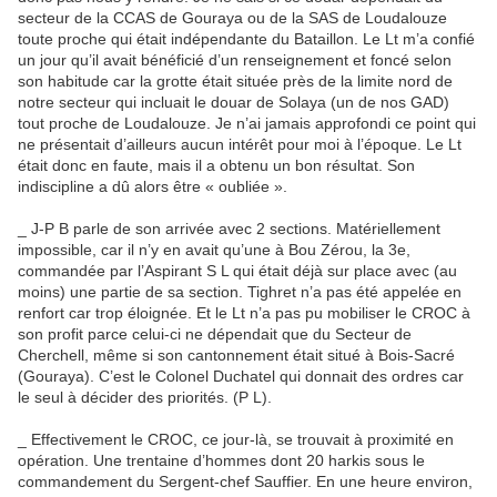
secteur de la CCAS de Gouraya ou de la SAS de Loudalouze
toute proche qui était indépendante du Bataillon. Le Lt m’a confié
un jour qu’il avait bénéficié d’un renseignement et foncé selon
son habitude car la grotte était située près de la limite nord de
notre secteur qui incluait le douar de Solaya (un de nos GAD)
tout proche de Loudalouze. Je n’ai jamais approfondi ce point qui
ne présentait d’ailleurs aucun intérêt pour moi à l’époque. Le Lt
était donc en faute, mais il a obtenu un bon résultat. Son
indiscipline a dû alors être « oubliée ».
_ J-P B parle de son arrivée avec 2 sections. Matériellement
impossible, car il n’y en avait qu’une à Bou Zérou, la 3e,
commandée par l’Aspirant S L qui était déjà sur place avec (au
moins) une partie de sa section. Tighret n’a pas été appelée en
renfort car trop éloignée. Et le Lt n’a pas pu mobiliser le CROC à
son profit parce celui-ci ne dépendait que du Secteur de
Cherchell, même si son cantonnement était situé à Bois-Sacré
(Gouraya). C’est le Colonel Duchatel qui donnait des ordres car
le seul à décider des priorités. (P L).
_ Effectivement le CROC, ce jour-là, se trouvait à proximité en
opération. Une trentaine d’hommes dont 20 harkis sous le
commandement du Sergent-chef Sauffier. En une heure environ,