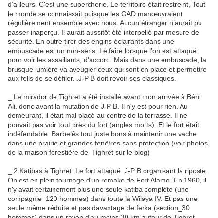
d’ailleurs. C'est une supercherie. Le territoire était restreint, Tout
le monde se connaissait puisque les GAD manœuvraient
régulièrement ensemble avec nous. Aucun étranger n’aurait pu
passer inaperçu. Il aurait aussitôt été interpellé par mesure de
sécurité. En outre tirer des engins éclairants dans une
embuscade est un non-sens. Le faire lorsque l’on est attaqué
pour voir les assaillants, d’accord. Mais dans une embuscade, la
brusque lumière va aveugler ceux qui sont en place et permettre
aux fells de se défiler. .J-P B doit revoir ses classiques.
_ Le mirador de Tighret a été installé avant mon arrivée à Béni
Ali, donc avant la mutation de J-P B. Il n'y est pour rien. Au
demeurant, il était mal placé au centre de la terrasse. Il ne
pouvait pas voir tout près du fort (angles morts). Et le fort était
indéfendable. Barbelés tout juste bons à maintenir une vache
dans une prairie et grandes fenêtres sans protection (voir photos
de la maison forestière de Tighret sur le blog)
_ 2 Katibas à Tighret. Le fort attaqué. J-P B organisant la riposte.
On est en plein tournage d'un remake de Fort Alamo. En 1960, il
n'y avait certainement plus une seule katiba complète (une
compagnie_120 hommes) dans toute la Wilaya IV. Et pas une
seule même réduite et pas davantage de ferka (section_30
hommes) dans un rayon d'au moins 30 km autour de Tighret.