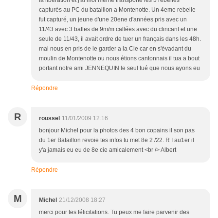
capturés au PC du bataillon a Montenotte. Un 4eme rebelle
fut capturé, un jeune d'une 20ene d'années pris avec un
11/43 avec 3 balles de 9m/m callées avec du clincant et une
seule de 11/43, il avait ordre de tuer un français dans les 48h.
mal nous en pris de le garder a la Cie car en s'évadant du
moulin de Montenotte ou nous étions cantonnais il tua a bout
portant notre ami JENNEQUIN le seul tué que nous ayons eu
Répondre
R
roussel
11/01/2009 12:16
bonjour Michel pour la photos des 4 bon copains il son pas
du 1er Bataillon revoie tes infos tu met 8e 2 /22. R I au1er il
y'a jamais eu eu de 8e cie amicalement <br /> Albert
Répondre
M
Michel
21/12/2008 18:27
merci pour tes félicitations. Tu peux me faire parvenir des